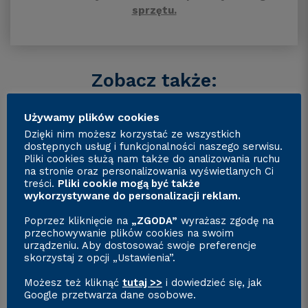
sprzętu.
Zobacz także:
Używamy plików cookies
Dzięki nim możesz korzystać ze wszystkich
dostępnych usług i funkcjonalności naszego serwisu.
Pliki cookies służą nam także do analizowania ruchu
na stronie oraz personalizowania wyświetlanych Ci
treści.
Pliki cookie mogą być także
wykorzystywane do personalizacji reklam.
Certyfikat F-gazy. Egzaminy
i szkolenia
Poprzez kliknięcie na
„ZGODA”
wyrażasz zgodę na
przechowywanie plików cookies na swoim
urządzeniu. Aby dostosować swoje preferencje
skorzystaj z opcji „Ustawienia”.
Możesz też kliknąć
tutaj >>
i dowiedzieć się, jak
Google przetwarza dane osobowe.