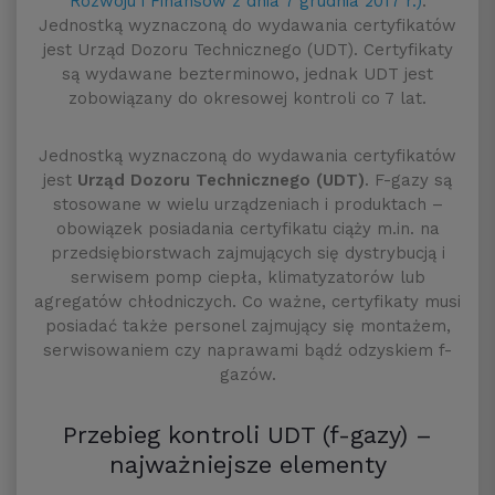
Rozwoju i Finansów z dnia 7 grudnia 2017 r.)
.
Jednostką wyznaczoną do wydawania certyfikatów
jest Urząd Dozoru Technicznego (UDT). Certyfikaty
są wydawane bezterminowo, jednak UDT jest
zobowiązany do okresowej kontroli co 7 lat.
Jednostką wyznaczoną do wydawania certyfikatów
jest
Urząd Dozoru Technicznego (UDT)
. F-gazy są
stosowane w wielu urządzeniach i produktach –
obowiązek posiadania certyfikatu ciąży m.in. na
przedsiębiorstwach zajmujących się dystrybucją i
serwisem pomp ciepła, klimatyzatorów lub
agregatów chłodniczych. Co ważne, certyfikaty musi
posiadać także personel zajmujący się montażem,
serwisowaniem czy naprawami bądź odzyskiem f-
gazów.
Przebieg kontroli UDT (f-gazy) –
najważniejsze elementy