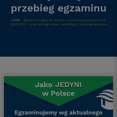
przebieg egzaminu
HOME
- Egzaminy F‑gazy po wejściu w życie Rozporządzenia UE
2024/2215 – nowe wymogi wobec certyfikacji i przebieg egzaminu