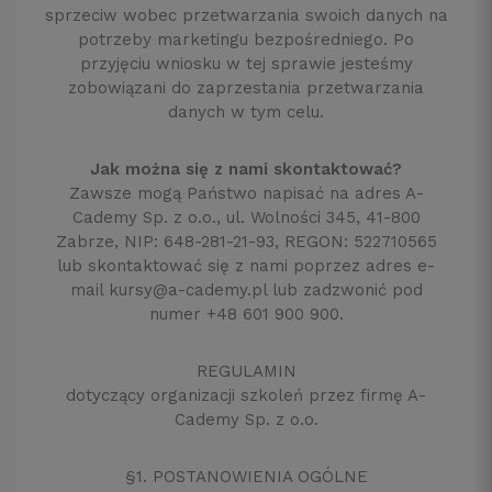
sprzeciw wobec przetwarzania swoich danych na
potrzeby marketingu bezpośredniego. Po
przyjęciu wniosku w tej sprawie jesteśmy
zobowiązani do zaprzestania przetwarzania
danych w tym celu.
Jak można się z nami skontaktować?
Zawsze mogą Państwo napisać na adres A-
Cademy Sp. z o.o., ul. Wolności 345, 41-800
Zabrze, NIP: 648-281-21-93, REGON: 522710565
lub skontaktować się z nami poprzez adres e-
mail kursy@a-cademy.pl lub zadzwonić pod
numer +48 601 900 900.
REGULAMIN
dotyczący organizacji szkoleń przez firmę A-
Cademy Sp. z o.o.
§1. POSTANOWIENIA OGÓLNE