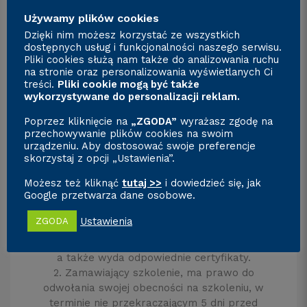
§3. ZOBOWIĄZANIA STRON
1. Zamawiający szkolenie ma prawo oczekiwać,
Używamy plików cookies
że:
Dzięki nim możesz korzystać ze wszystkich
-spełnione zostaną założone cele szkolenia z
dostępnych usług i funkcjonalności naszego serwisu.
Pliki cookies służą nam także do analizowania ruchu
oferty,
na stronie oraz personalizowania wyświetlanych Ci
-szkolenia zostaną przeprowadzone
treści.
Pliki cookie mogą być także
profesjonalnie zgodnie ze specyfikacją
wykorzystywane do personalizacji reklam.
kształcenia osób dorosłych,
Poprzez kliknięcie na
„ZGODA”
wyrażasz zgodę na
– prowadzący szkolenie będzie przygotowany
przechowywanie plików cookies na swoim
należycie i będzie posiadał wiedzę zarówno
urządzeniu. Aby dostosować swoje preferencje
merytoryczną jak i praktyczną w zakresie
skorzystaj z opcji „Ustawienia”.
tematyki szkolenia,
-w przypadku szkolenia stacjonarnego zostaną
Możesz też kliknąć
tutaj >>
i dowiedzieć się, jak
Google przetwarza dane osobowe.
spełnione odpowiednie warunki pracy, w
szczególności dotyczące przepisów BHP, dostępu
Ustawienia
ZGODA
do mediów socjalnych oraz reżimu sanitarnego,
-organizator szkoleń zapewni warunki formalne,
a także wyda odpowiednie certyfikaty.
2. Zamawiający szkolenie, ma prawo do
odwołania swojej obecności na szkoleniu, w
terminie nie przekraczającym 5 dni przed