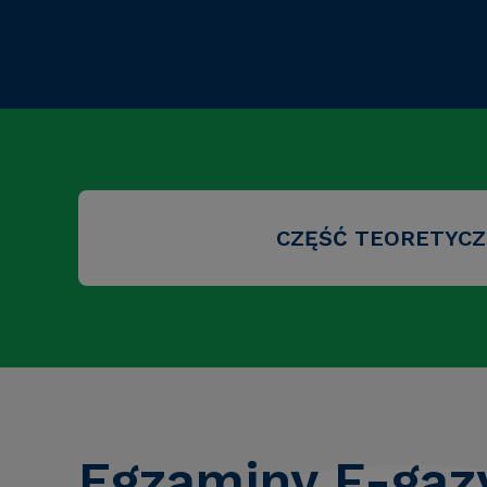
CZĘŚĆ TEORETYC
Egzaminy F-gaz