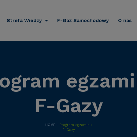
Strefa Wiedzy
F-Gaz Samochodowy
O nas
rogram egzami
F-Gazy
HOME
- Program egzaminu
F-Gazy