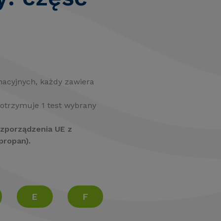
acyjnych, każdy zawiera
otrzymuje 1 test wybrany
zporządzenia UE z
propan).
E
F