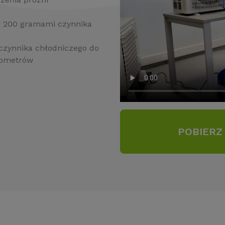
j - 200 gramami czynnika
 czynnika chłodniczego do
anometrów
POBIERZ