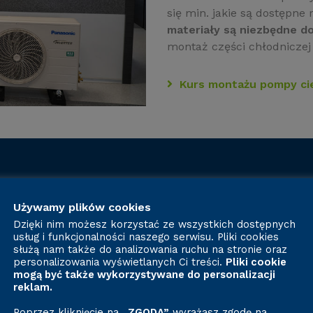
się min. jakie są dostępne 
materiały są niezbędne d
montaż części chłodniczej 
Kurs montażu pompy ci
Na
Używamy plików cookies
Dzięki nim możesz korzystać ze wszystkich dostępnych
usług i funkcjonalności naszego serwisu. Pliki cookies
służą nam także do analizowania ruchu na stronie oraz
personalizowania wyświetlanych Ci treści.
Pliki cookie
mogą być także wykorzystywane do personalizacji
reklam.
Poprzez kliknięcie na
„ZGODA”
wyrażasz zgodę na