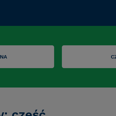
ZNA
C
y: część