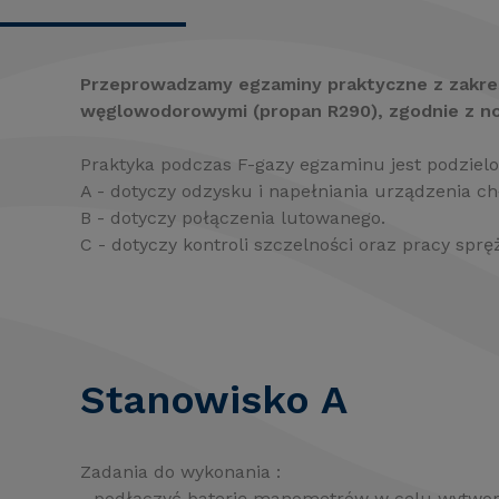
Przeprowadzamy egzaminy praktyczne z zakres
węglowodorowymi (propan R290), zgodnie z n
Praktyka podczas F-gazy egzaminu jest podzielo
A - dotyczy odzysku i napełniania urządzenia ch
B - dotyczy połączenia lutowanego.
C - dotyczy kontroli szczelności oraz pracy spręż
Stanowisko A
Zadania do wykonania :
- podłączyć baterię manometrów w celu wytwor