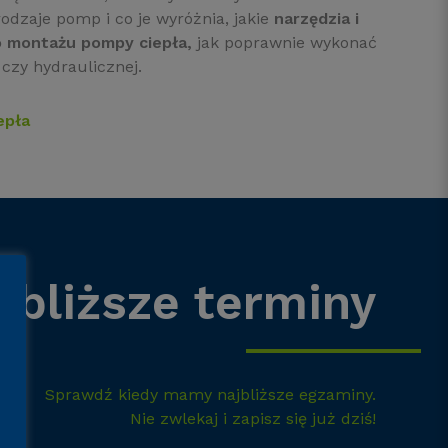
rodzaje pomp i co je wyróżnia, jakie
narzędzia i
o montażu pompy ciepła,
jak poprawnie wykonać
czy hydraulicznej.
epła
jbliższe terminy
Sprawdź kiedy mamy najbliższe egzaminy.
Nie zwlekaj i zapisz się już dziś!