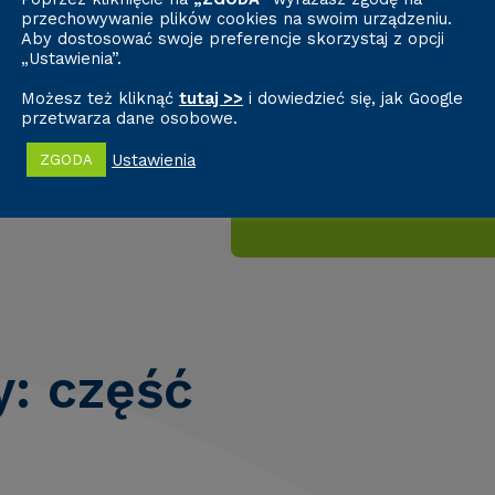
przechowywanie plików cookies na swoim urządzeniu.
Aby dostosować swoje preferencje skorzystaj z opcji
„Ustawienia”.
ZAPISZ 
Możesz też kliknąć
tutaj >>
i dowiedzieć się, jak Google
przetwarza dane osobowe.
EGZA
Ustawienia
ZGODA
: część