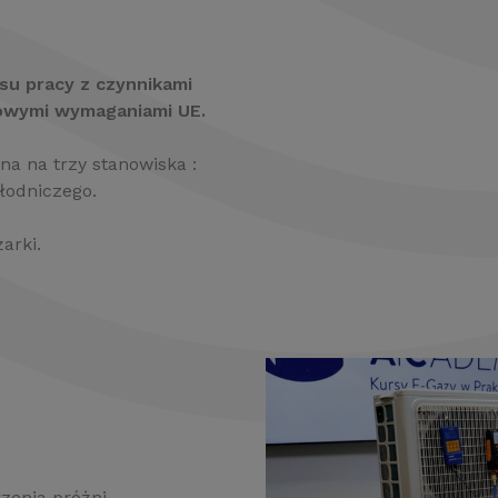
u pracy z czynnikami
owymi wymaganiami UE.
na na trzy stanowiska :
łodniczego.
arki.
zenia próżni